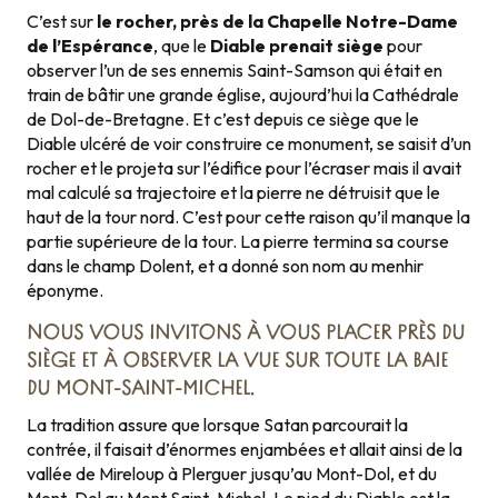
C’est sur
le rocher, près de la Chapelle Notre-Dame
de l’Espérance
, que le
Diable prenait siège
pour
observer l’un de ses ennemis Saint-Samson qui était en
train de bâtir une grande église, aujourd’hui la Cathédrale
de Dol-de-Bretagne. Et c’est depuis ce siège que le
Diable ulcéré de voir construire ce monument, se saisit d’un
rocher et le projeta sur l’édifice pour l’écraser mais il avait
mal calculé sa trajectoire et la pierre ne détruisit que le
haut de la tour nord. C’est pour cette raison qu’il manque la
partie supérieure de la tour. La pierre termina sa course
dans le champ Dolent, et a donné son nom au menhir
éponyme.
NOUS VOUS INVITONS À VOUS PLACER PRÈS DU
SIÈGE ET À OBSERVER LA VUE SUR TOUTE LA BAIE
DU MONT-SAINT-MICHEL.
La tradition assure que lorsque Satan parcourait la
contrée, il faisait d’énormes enjambées et allait ainsi de la
vallée de Mireloup à Plerguer jusqu’au Mont-Dol, et du