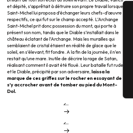
et dépité, s’apprêtait à détruire son propre travail lorsque
Saint-Michel lui proposa d’échanger leurs chefs-d’œuvre
A
respectifs, ce qui fut sur le champ accepté. L’Archange
Saint-Michel prit donc possession du mont, qui porte à
présent son nom, tandis que le Diable s’installait dans le
château éclatant de l’Archange. Mais les murailles qui
Sé
semblaient de cristal étaient en réalité de glace que le
soleil, en s’élevant, fit fondre. A la fin de la journée, il n’en
restait qu’une mare. Inutile de décrire la rage de Satan,
réalisant comment il avait été floué. Leur bataille fut rude
G
et le Diable, précipité par son adversaire,
laissa la
marque de ces griffes sur le rocher en essayant de
s’y accrocher avant de tomber au pied du Mont-
Dol.
Bi