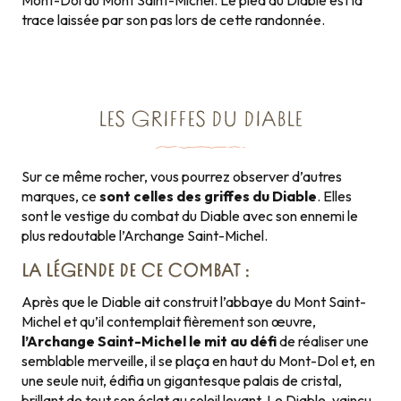
Mont-Dol au Mont Saint-Michel. Le pied du Diable est la
trace laissée par son pas lors de cette randonnée.
LES GRIFFES DU DIABLE
Sur ce même rocher, vous pourrez observer d’autres
marques, ce
sont celles des griffes du Diable
. Elles
sont le vestige du combat du Diable avec son ennemi le
plus redoutable l’Archange Saint-Michel.
LA LÉGENDE DE CE COMBAT :
Après que le Diable ait construit l’abbaye du Mont Saint-
Michel et qu’il contemplait fièrement son œuvre,
l’Archange Saint-Michel le mit au défi
de réaliser une
semblable merveille, il se plaça en haut du Mont-Dol et, en
une seule nuit, édifia un gigantesque palais de cristal,
brillant de tout son éclat au soleil levant. Le Diable, vaincu