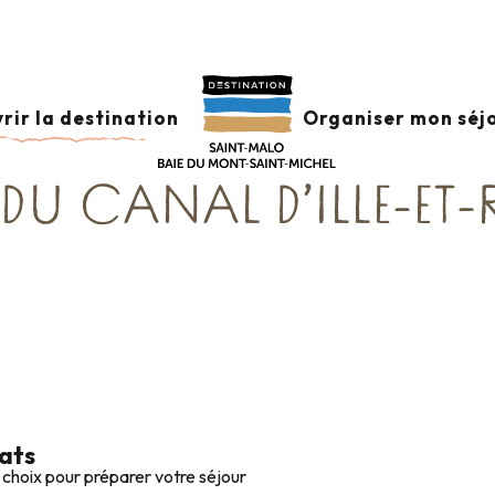
sse Romantique
Promenades et randonnées autour de Combourg 
 RANDONNÉES AUTO
rir la destination
Organiser mon séj
U CANAL D’ILLE-ET
tats
 choix pour préparer votre séjour