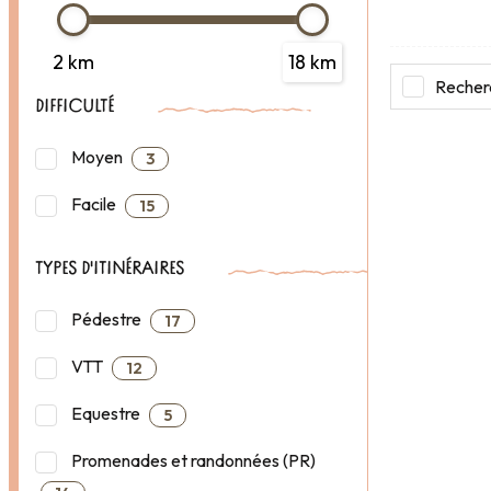
2 km
18 km
Recherc
DIFFICULTÉ
Moyen
3
Facile
15
TYPES D'ITINÉRAIRES
Pédestre
17
VTT
12
Equestre
5
Promenades et randonnées (PR)