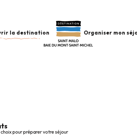
sse Romantique
Campings autour de Combourg et Canal d’Ille-
OUR DE COMBOURG
rir la destination
Organiser mon séj
ats
 choix pour préparer votre séjour