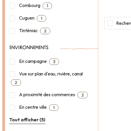
Combourg
1
Cuguen
1
Recherc
Tinténiac
2
ENVIRONNEMENTS
En campagne
3
Vue sur plan d'eau, rivière, canal
2
A proximité des commerces
2
En centre ville
1
Tout afficher (5)