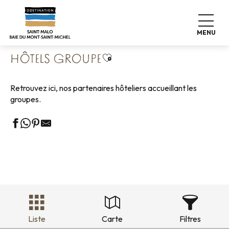
Aller
Accueil
Groupes
Hébergements Groupes
au
Hôtels groupe
contenu
MENU
principal
Ajouter aux favoris
HÔTELS GROUPE
Retrouvez ici, nos partenaires hôteliers accueillant les
groupes.
Liste
Carte
Filtres