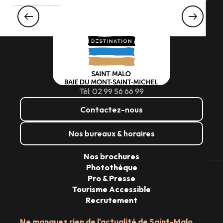
A la rencontre des habitants de la Baie du
Mont-Saint-Michel
A
Sé
Tél: 02 99 56 66 99
G
Contactez-nous
Nos bureaux & horaires
Bi
Nos brochures
Photothèque
Pro & Presse
Tourisme Accessible
Recrutement
Ne manquez rien de l'actualité de Saint-Malo