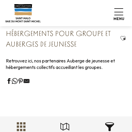
Aller
Accueil
Groupes
Hébergements Groupes
au
Hébergements pour groupe et auberges de jeunesse
contenu
MENU
principal
HÉBERGEMENTS POUR GROUPE ET
Ajou
AUBERGES DE JEUNESSE
Retrouvez ici, nos partenaires Auberge de jeunesse et
hébergements collectifs accueillant les groupes.