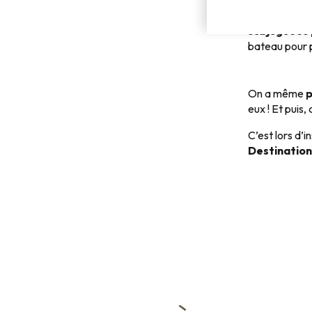
Je traduis qu
subjuguées 
bateau pour 
On a même
p
eux ! Et puis,
C’est lors d’
Destination
REMONTONS LE TEMPS JUSQU'AUX ORIGINES DE
SAINT-MALO
Explorer les origines de Saint-Malo à La
Cité d’Alet
Restaurants vue mer autour d
REMONTONS LE TEMPS JUSQU'AUX ORIGINES DE
SAINT-MALO
Li