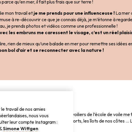
 parce qu’en mer, il fait plus frais que sur terre !
blie mon travail et
je me prends pour une influenceuse !
La mer 
muse à re-découvrir ce que je connais déjà, je m’étonne à regard
u, je prends photos et vidéos comme une professionnelle !
vec les embruns me caressent le visage, c’est un réel plaisir
à dire, rien de mieux qu’une balade en mer pour remettre ses idées e
on bol d’air et se reconnecter avec la nature !
le travail de nos amies
e rencontre en rencontre, des petits voiliers de l’école de voile me
néerlandaises, nous vous
 d’enfance de stage de voile … Des forts, les îlots de nos côtes … 
ulter leur compte Instagram :
s…
Florian nous explique tout !
&
Simone Wittgen