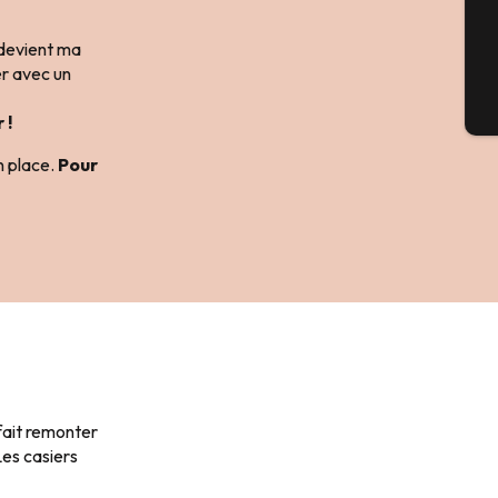
G
devient ma
er avec un
Bil
 !
n place.
Pour
 fait remonter
Les casiers