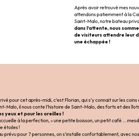
Après avoir retrouvé mes nouv
attendons patiemment à la Cal
Saint-Malo, notre bateau priv
dans l’attente, nous sommes
de visiteurs attendre leur d
une échappée !
ivé pour cet après-midi, c’est Florian, qui s’y connait sur les coins
nt-Malo, il nous conte l’histoire de Saint-Malo, des forts et des îlots
es yeux et pour les oreilles !
accueille à la perfection, « une petite boisson, un petit café … me
 étoiles !
u prévu pour 7 personnes, on s’installe confortablement, avec nos