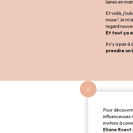
laines en main
Et voilà, j’ou
muse ! Je m’a
regard nouvea
Et tout ça a
Il n’y a pas 
prendre un b
Pour découvrir 
Nous allons d
influenceuses 
des souvenirs
invitons à cons
des pêcheur
Eliane Roest