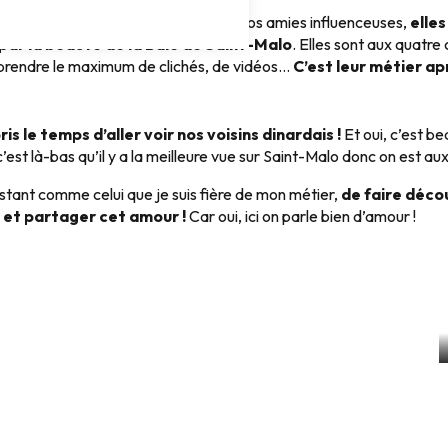
elques informations en anglais pour nos amies influenceuses,
elles
par la beauté de la Baie de Saint-Malo
. Elles sont aux quatre 
prendre le maximum de clichés, de vidéos…
C’est leur métier ap
ris le temps d’aller voir nos voisins dinardais !
Et oui, c’est be
 c’est là-bas qu’il y a la meilleure vue sur Saint-Malo donc on est au
instant comme celui que je suis fière de mon métier,
de faire déco
 et partager cet amour !
Car oui, ici on parle bien d’amour !
TRÉSOR N°1
Les pépites de Paramé et Rothéneuf
e Saint-Malo et les bords de Rance
Lire la suite
re la suite