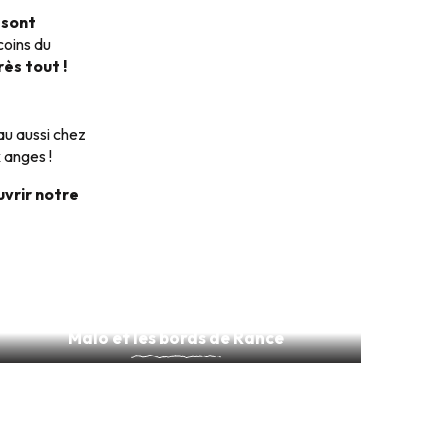
 sont
coins du
rès tout !
au aussi chez
x anges !
uvrir notre
Restaurants au vert autour de Saint-
Malo et les bords de Rance
Lire la suite