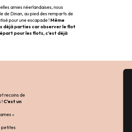
elles amies néerlandaises, nous
e de Dinan, au pied des remparts de
atisé pour une escapade !
Même
 déjà parties car observer le flot
épart pour les flots, c’est déjà
A
 et recoins de
 !
C’est un
Sém
sdames »
 petites