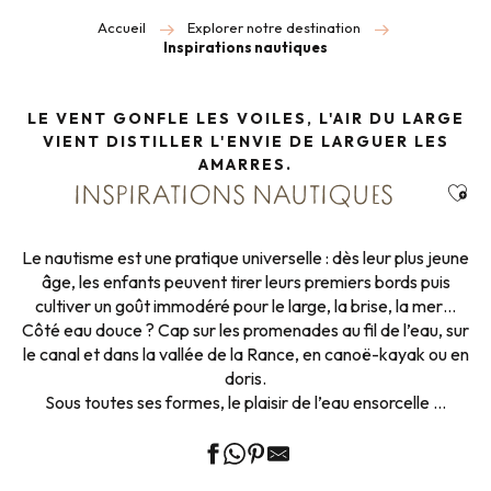
Accueil
Explorer notre destination
Inspirations nautiques
LE VENT GONFLE LES VOILES, L'AIR DU LARGE
VIENT DISTILLER L'ENVIE DE LARGUER LES
AMARRES.
Ajou
INSPIRATIONS NAUTIQUES
Le nautisme est une pratique universelle : dès leur plus jeune
âge, les enfants peuvent tirer leurs premiers bords puis
cultiver un goût immodéré pour le large, la brise, la mer…
Côté eau douce ? Cap sur les promenades au fil de l’eau, sur
le canal et dans la vallée de la Rance, en canoë-kayak ou en
doris.
Sous toutes ses formes, le plaisir de l’eau ensorcelle …
Activités nautiques
La pêche à pied
La Mer