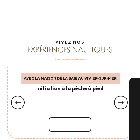
Les Grandes Marées
Zen et Détente
Accastillage & matériels nautiques
Expériences Nautiques
Balades en mer
Lire la suite
Lire la suite
Lire la suite
Lire la suite
Lire la suite
VIVEZ NOS
Lire la suite
Lire la suite
Lire la suite
EXPÉRIENCES NAUTIQUES
AVEC LA MAISON DE LA BAIE AU VIVIER-SUR-MER
Initiation à la pêche à pied
A
Sé
Lire la suite