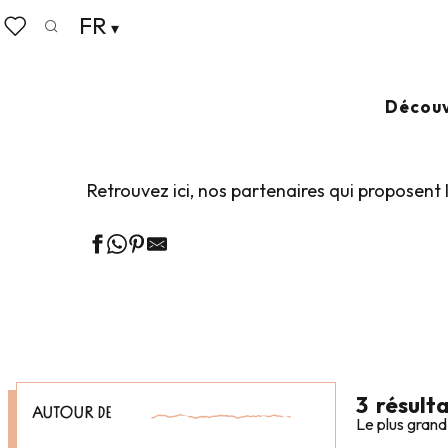
Aller
FR
Accueil
Explorer notre destination
Expéditions Nature
au
Recherche
Voir les favoris
contenu
principal
LES LOUEURS DE
Découv
Retrouvez ici, nos partenaires qui proposent l
3
résult
AUTOUR DE
Le plus grand