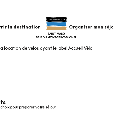
Balades vélo
Le réseau Accueil Vélo
Les Loueurs de vélo
 VÉLOS – ACCUEIL V
rir la destination
Organiser mon séj
a location de vélos ayant le label Accueil Vélo !
ats
 choix pour préparer votre séjour