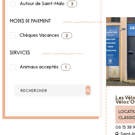
Autour de Saint-Malo
3
MODES DE PAIEMENT
Chèques Vacances
2
SERVICES
Animaux acceptés
1
Les Vélo
Véloc'O
LOCATI
CLASSI
06 15 38 
Saint-