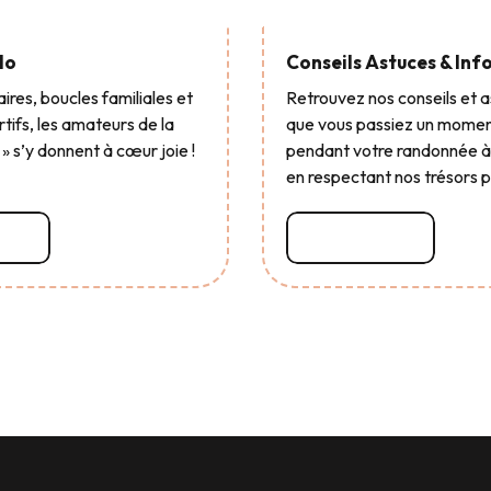
Lire la su
lo
Conseils Astuces & Info
aires, boucles familiales et
Retrouvez nos conseils et 
tifs, les amateurs de la
que vous passiez un momen
 » s’y donnent à cœur joie !
pendant votre randonnée à 
en respectant nos trésors 
uite
Lire la suite
y Important Poisson !