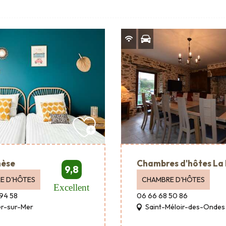
hèse
Chambres d'hôtes La
9,8
E D'HÔTES
CHAMBRE D'HÔTES
Excellent
94 58
06 66 68 50 86
er-sur-Mer
Saint-Méloir-des-Ondes