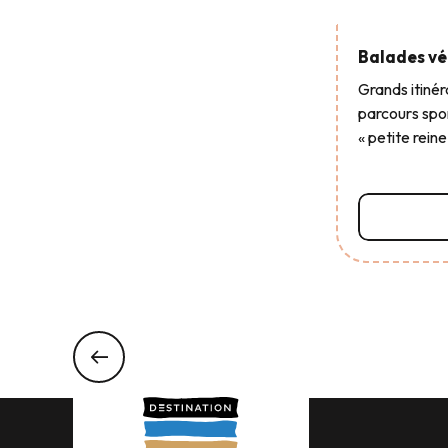
Balades vé
Grands itinér
parcours spor
« petite reine
Lire la s
EXPÉRIENCE AVEC LES VIP À L'AQUARIUM
Mon expérience avec les VIP … Ver
Lire la suite