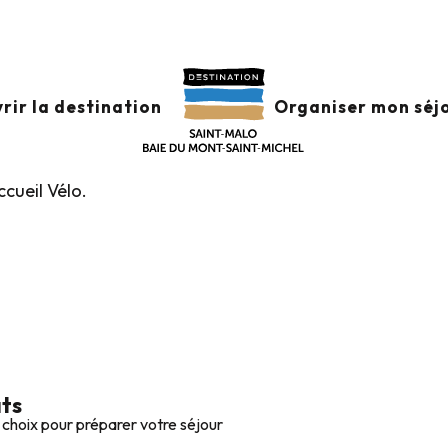
Balades vélo
Le réseau Accueil Vélo
Chambres d’hôtes –
TES – ACCUEIL VÉL
rir la destination
Organiser mon séj
cueil Vélo.
ats
 choix pour préparer votre séjour