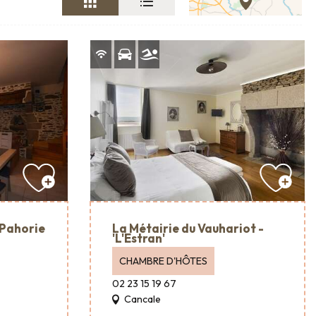
 Pahorie
La Métairie du Vauhariot -
'L'Estran'
CHAMBRE D'HÔTES
02 23 15 19 67
Cancale