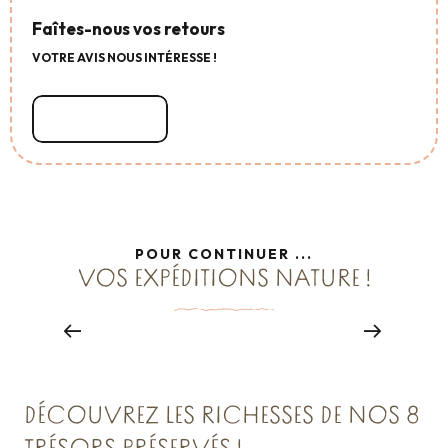
Faîtes-nous vos retours
VOTRE AVIS NOUS INTÉRESSE !
Lire la suite
POUR CONTINUER ...
VOS EXPÉDITIONS NATURE !
Les sentiers d’observations et d’initiation
au dessin à Hédé-Bazouges
À HÉDÉ-BAZOUGES
Lire la suite
DÉCOUVREZ LES RICHESSES DE NOS 8