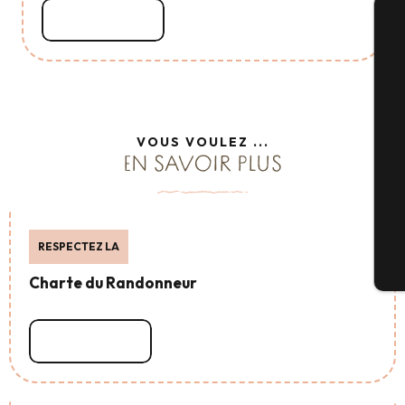
Lire la suite
A
Sé
VOUS VOULEZ ...
EN SAVOIR PLUS
G
RESPECTEZ LA
Bi
Charte du Randonneur
Lire la suite