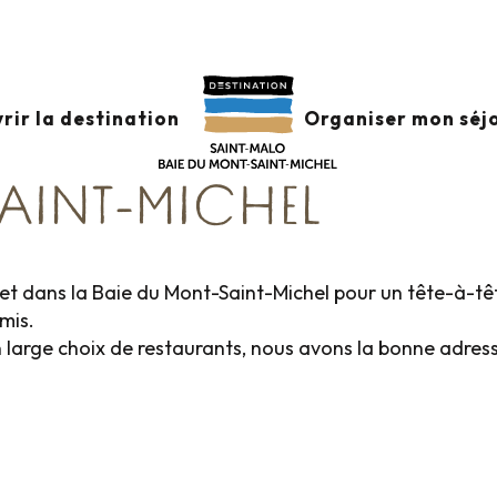
aurants
Restaurants autour de Dol-de-Bretagne et la Baie du 
TOUR DE DOL-DE-BRE
rir la destination
Organiser mon séj
SAINT-MICHEL
t dans la Baie du Mont-Saint-Michel pour un tête-à-tê
mis.
 large choix de restaurants, nous avons la bonne adres