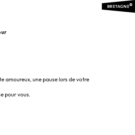
Mont-Saint-Michel
TAGNE ET LA
our
Ajouter
te amoureux, une pause lors de votre
se pour vous.