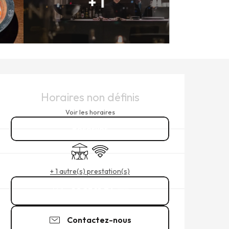
+ 1
OUVERTURE ET COORDONNÉ
Horaires non définis
Voir les horaires
Réserver
Terrasse
WiFi
+ 1 autre(s) prestation(s)
02 23 18 76
▒▒
Contactez-nous