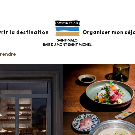
aurants
Restaurant Otonali
rir la destination
Organiser mon séj
RANGÈRES
CUISINE ASIATIQUE
 rendre