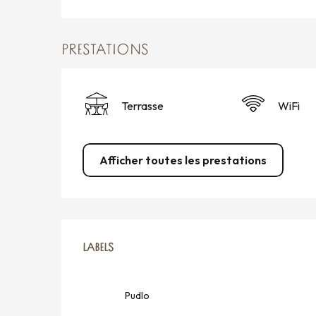
PRESTATIONS
Terrasse
WiFi
Afficher toutes les prestations
OFFRES DE PRESTATION
LABELS
LABELS
Pudlo