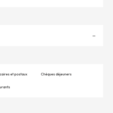
—
aires et postaux
Chèques déjeuners
aurants