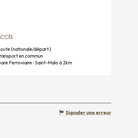
ACCÈS
ACCÈS
oute (nationale/départ.)
ransport en commun
are Ferroviaire : Saint-Malo à 2km
Signaler une erreur