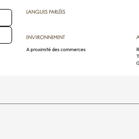
LANGUES PARLÉES
LANGUES PARLÉES
ENVIRONNEMENT
ENVIRONNEMENT
A proximité des commerces
R
T
G