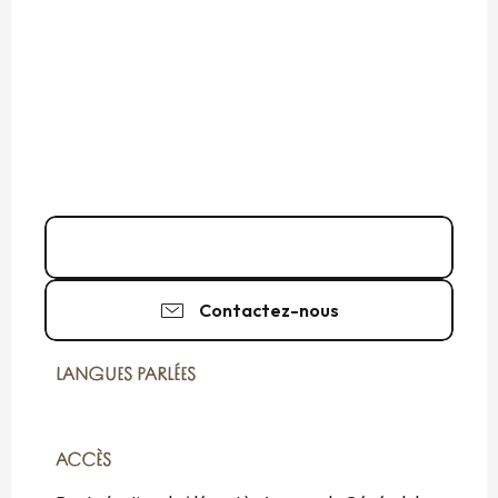
02 59 10 18
▒▒
Contactez-nous
LANGUES PARLÉES
LANGUES PARLÉES
ACCÈS
ACCÈS