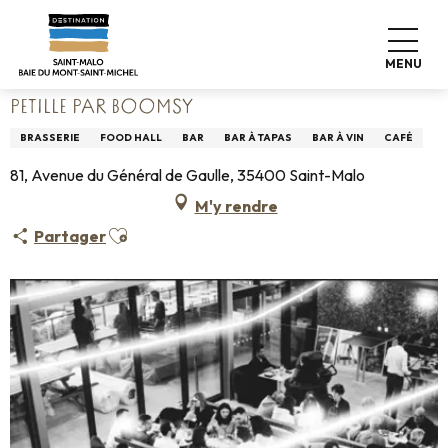
Aller
Accueil
Vivre comme chez nous
Où manger
au
Restaurants
PETILLE par Boomsy
contenu
MENU
principal
PETILLE PAR BOOMSY
BRASSERIE
FOOD HALL
BAR
BAR À TAPAS
BAR À VIN
CAFÉ
81, Avenue du Général de Gaulle, 35400 Saint-Malo
M'y rendre
Ajouter aux favoris
Partager