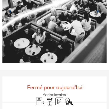
OUVERTURE ET COORDONNÉES
Fermé pour aujourd'hui
Voir les horaires
Ascenseur
Bar / Buvette
Parking
Jeux pour enfants / Espac