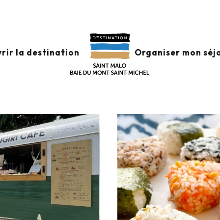
aurants
ONIGIRI CAFE
rir la destination
Organiser mon séj
ION RAPIDE
SALADERIE
SALON DE THÉ / GLACIER / CHOCOLATIER
SPÉCIA
NE
CUISINE VÉGÉTARIENNE