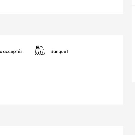
x acceptés
Banquet