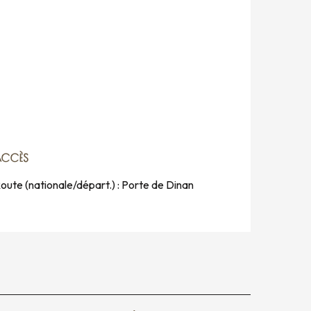
ACCÈS
ACCÈS
oute (nationale/départ.) : Porte de Dinan