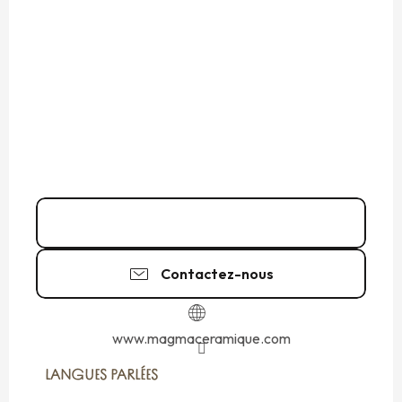
06 60 53 07
▒▒
Contactez-nous
www.magmaceramique.com
LANGUES PARLÉES
LANGUES PARLÉES