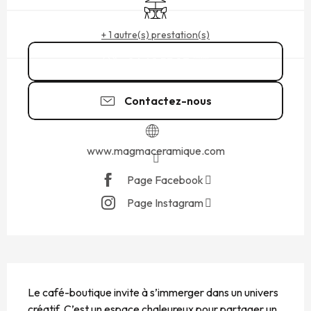
Terrasse
+ 1 autre(s) prestation(s)
06 60 53 07
▒▒
Contactez-nous
www.magmaceramique.com
Page Facebook
Page Instagram
DESCRIPTION
Le café-boutique invite à s’immerger dans un univers 
créatif. C’est un espace chaleureux pour partager un 