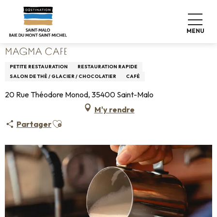
Aller
Accueil
Vivre comme chez nous
Où manger
au
Restaurants
MAGMA CAFE
contenu
MENU
principal
MAGMA CAFE
PETITE RESTAURATION
RESTAURATION RAPIDE
SALON DE THÉ / GLACIER / CHOCOLATIER
CAFÉ
20 Rue Théodore Monod, 35400 Saint-Malo
M'y rendre
Ajouter aux favoris
Partager