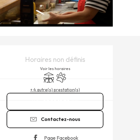
OUVERTURE ET COORDONNÉ
Horaires non définis
Voir les horaires
Terrasse
Animaux acceptés
+ 4 autre(s) prestation(s)
02 99 19 72
▒▒
Contactez-nous
Page Facebook