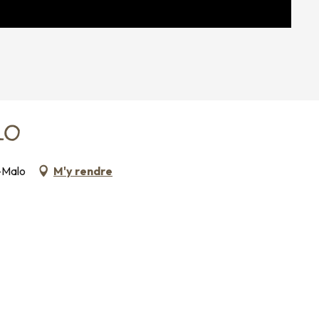
ALO
t-Malo
M'y rendre