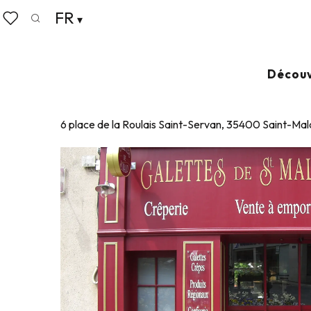
Aller
FR
Accueil
Vivre comme chez nous
Où manger
Rest
au
Recherche
Voir les favoris
contenu
principal
LES GALETTES DE SAINT-MALO
Découv
RESTAURANT
CRÊPERIE
CUISINE DE TERROIR
RÉGIONAL
6 place de la Roulais Saint-Servan, 35400 Saint-Mal