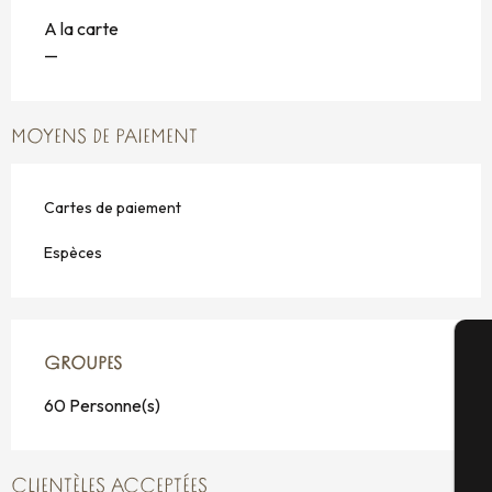
A la carte
—
MOYENS DE PAIEMENT
Cartes de paiement
Espèces
GROUPES
GROUPES
A
60 Personne(s)
Sé
CLIENTÈLES ACCEPTÉES