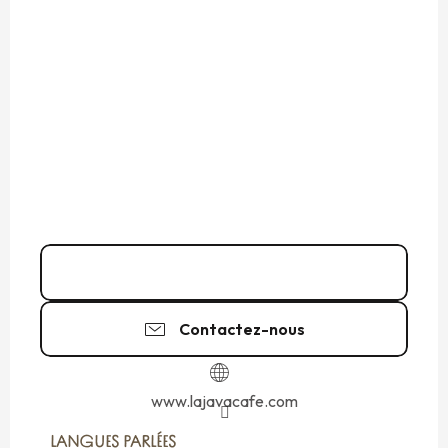
02 99 56 41
▒▒
Contactez-nous
www.lajavacafe.com
LANGUES PARLÉES
LANGUES PARLÉES