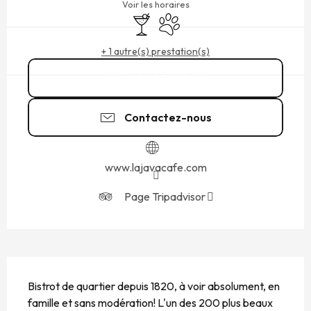
Voir les horaires
Bar / Buvette
Animaux acceptés
+ 1 autre(s) prestation(s)
02 99 56 41
▒▒
Contactez-nous
www.lajavacafe.com
Page Tripadvisor
DESCRIPTION
Bistrot de quartier depuis 1820, à voir absolument, en 
famille et sans modération! L'un des 200 plus beaux 