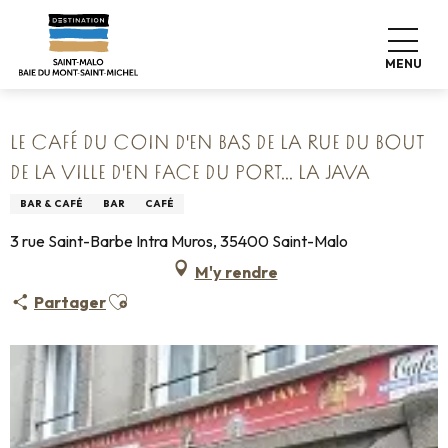
Aller
Accueil
Vivre comme chez nous
Où manger
au
Restaurants
contenu
Le Café du coin d'en bas de la rue du bout de la ville d'en face
MENU
du port... La Java
principal
LE CAFÉ DU COIN D'EN BAS DE LA RUE DU BOUT
DE LA VILLE D'EN FACE DU PORT... LA JAVA
BAR & CAFÉ
BAR
CAFÉ
3 rue Saint-Barbe Intra Muros, 35400 Saint-Malo
M'y rendre
Ajouter aux favoris
Partager