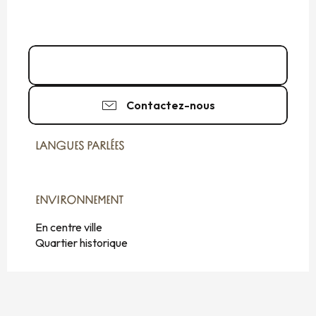
02 99 56 67
▒▒
Contactez-nous
LANGUES PARLÉES
LANGUES PARLÉES
ENVIRONNEMENT
ENVIRONNEMENT
En centre ville
Quartier historique