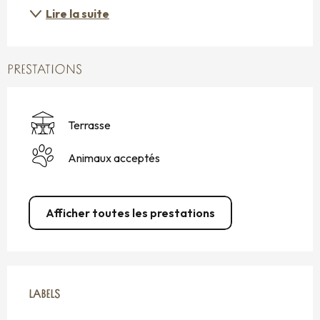
Lire la suite
PRESTATIONS
Terrasse
Animaux acceptés
Afficher toutes les prestations
OFFRES DE PRESTATIONS
LABELS
LABELS