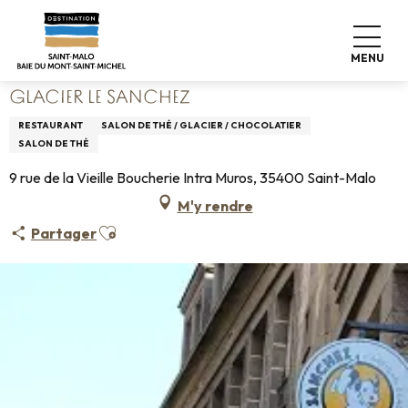
Aller
Accueil
Vivre comme chez nous
Où manger
au
Restaurants
Glacier Le Sanchez
contenu
MENU
principal
GLACIER LE SANCHEZ
RESTAURANT
SALON DE THÉ / GLACIER / CHOCOLATIER
SALON DE THÉ
9 rue de la Vieille Boucherie Intra Muros, 35400 Saint-Malo
M'y rendre
Ajouter aux favoris
Partager