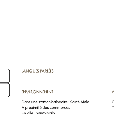
LANGUES PARLÉES
LANGUES PARLÉES
ENVIRONNEMENT
ENVIRONNEMENT
Dans une station balnéaire :
Saint-Malo
G
A proximité des commerces
T
En ville :
Saint-Malo