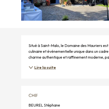
DESCRIPTION
Situé à Saint-Malo, le Domaine des Mauriers est b
culinaire et événementielle unique dans un cadre d
charme authentique et raffinement moderne, par
Lire la suite
CHEF
CHEF
BEUREL Stéphane