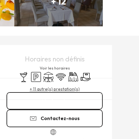
+ 12
OUVERTURE ET COORDONNÉ
Horaires non définis
Voir les horaires
Bar / Buvette
Parking
Terrasse
WiFi
Banquet
Livraison
+ 11 autre(s) prestation(s)
Appeler
Contactez-nous