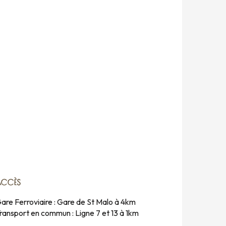
ACCÈS
ACCÈS
are Ferroviaire : Gare de St Malo à 4km
ransport en commun : Ligne 7 et 13 à 1km