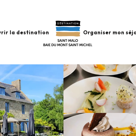
aurants
Domaine des Mauriers
rir la destination
Organiser mon séj