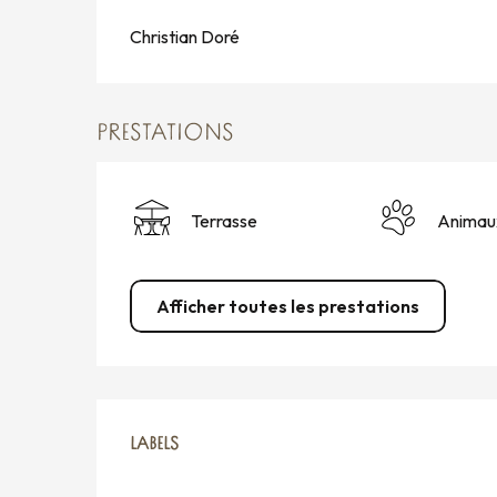
Christian Doré
PRESTATIONS
Terrasse
Animau
Afficher toutes les prestations
OFFRES DE PRESTATION
LABELS
LABELS