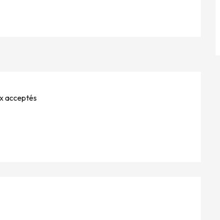
x acceptés
S