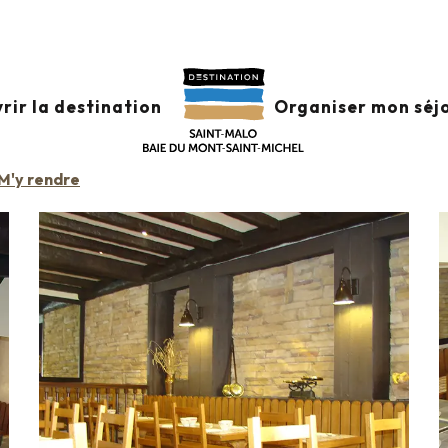
aurants
Crêperie Gallo - Salon de thé
 THÉ
rir la destination
Organiser mon séj
LATIER
SALON DE THÉ
SPÉCIALITÉS BRETONNES
M'y rendre