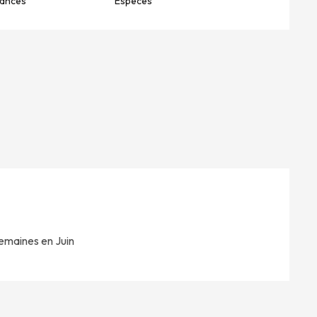
ances
Espèces
emaines en Juin