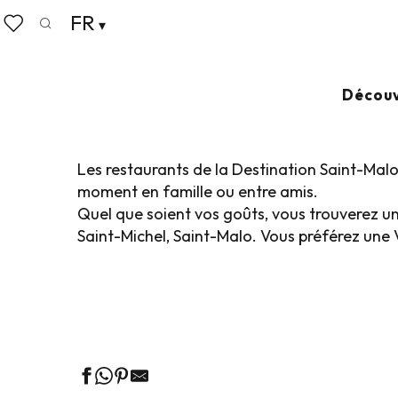
Aller
FR
Accueil
Vivre comme chez nous
Où manger
Res
au
Recherche
Voir les favoris
contenu
principal
RESTAURANTS
Ajo
Découv
Les restaurants de la Destination Saint-Mal
moment en famille ou entre amis.
Quel que soient vos goûts, vous trouverez u
Saint-Michel, Saint-Malo. Vous préférez une
Restaurants vue mer
R