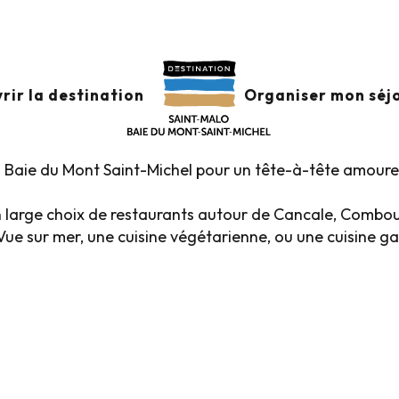
taurants
uter aux favoris
rir la destination
Organiser mon séj
o Baie du Mont Saint-Michel pour un tête-à-tête amoure
n large choix de restaurants autour de Cancale, Combo
 Vue sur mer, une cuisine végétarienne, ou une cuisine 
estaurants au vert
Restaurants quartier historique