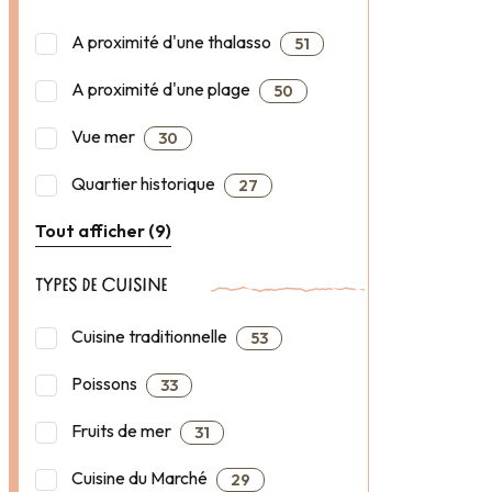
A proximité d'une thalasso
51
A proximité d'une plage
50
Vue mer
30
Quartier historique
27
Tout afficher (9)
TYPES DE CUISINE
Cuisine traditionnelle
53
Poissons
33
Fruits de mer
31
Cuisine du Marché
29