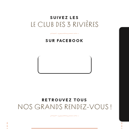
SUIVEZ LES
LE CLUB DES 3 RIVIÈRES
SUR FACEBOOK
A
Facebook
Sé
G
RETROUVEZ TOUS
NOS GRANDS RENDEZ-VOUS !
Bi