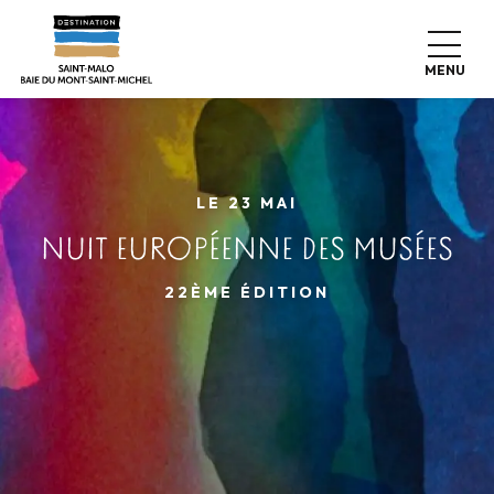
Aller
au
contenu
MENU
principal
LE 23 MAI
NUIT EUROPÉENNE DES MUSÉES
22ÈME ÉDITION