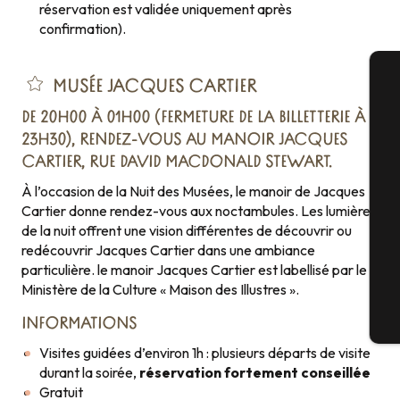
réservation est validée uniquement après
confirmation).
MUSÉE JACQUES CARTIER
A
DE 20H00 À 01H00 (FERMETURE DE LA BILLETTERIE À
23H30), RENDEZ-VOUS AU MANOIR JACQUES
CARTIER, RUE DAVID MACDONALD STEWART.
Sé
À l’occasion de la Nuit des Musées, le manoir de Jacques
Cartier donne rendez-vous aux noctambules. Les lumières
de la nuit offrent une vision différentes de découvrir ou
redécouvrir Jacques Cartier dans une ambiance
G
particulière. le manoir Jacques Cartier est labellisé par le
Ministère de la Culture « Maison des Illustres ».
INFORMATIONS
Bi
Visites guidées d’environ 1h : plusieurs départs de visite
durant la soirée,
réservation fortement conseillée
Gratuit