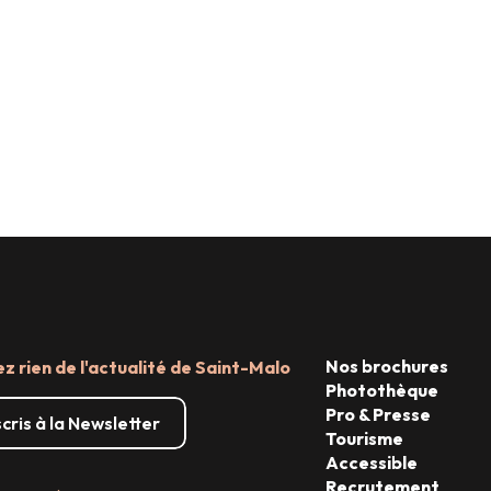
DU 19 MAI AU 1ER NOVEMBRE 2026
L’art dérive
CANAL D'ILLE ET RANCE
Lire la suite
Nos brochures
 rien de l'actualité de Saint-Malo
Photothèque
Pro & Presse
scris à la Newsletter
Tourisme
Accessible
Recrutement