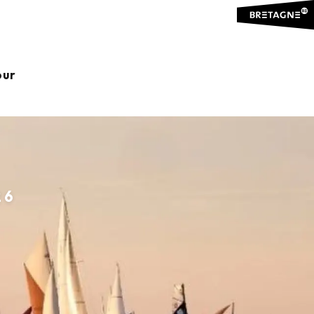
our
26