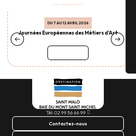
Sé
DU 7 AU 12 AVRIL 2026
Journées Européennes des Métiers d’Art
G
Lire la suite
Bi
Tél: 02 99 56 66 99
Contactez-nous