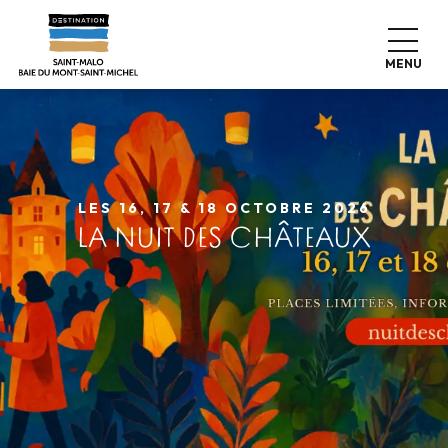
Aller
au
contenu
MENU
principal
LES 16, 17 & 18 OCTOBRE 2026
LA NUIT DES CHÂTEAUX