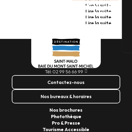
DU 11 JUILLET AU 11 OCTOBRE 2026
Hippodrome
Lire la suite
No Logo Festival BZH
Lire la suite
SAISON 2026
Lire la suite
G
Lire la suite
Lire la suite
Bi
Tél: 02 99 56 66 99
Contactez-nous
Nos bureaux & horaires
Nos brochures
Photothèque
Pro & Presse
Tourisme Accessible