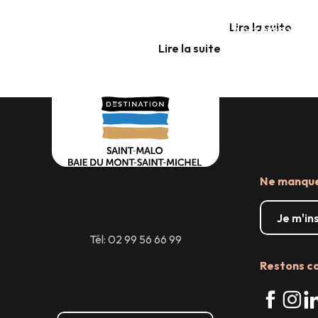
Grande exposition de l’été – Lucky Luke
À DOL-DE-BRETAGNE
Lire la suite
DU 11 JUILLET AU 11 OCTOBRE 2026
Lire la suite
Lire la suite
Ne manquez
Je m'in
Tél: 02 99 56 66 99
Restons c