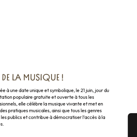
S DE LA MUSIQUE ! ​
ée à une date unique et symbolique, le 21 juin, jour du
ation populaire gratuite et ouverte à tous les
ionnels, elle célèbre la musique vivante et met en
 des pratiques musicales, ainsi que tous les genres
 les publics et contribue à démocratiser l’accès à la
s.
A