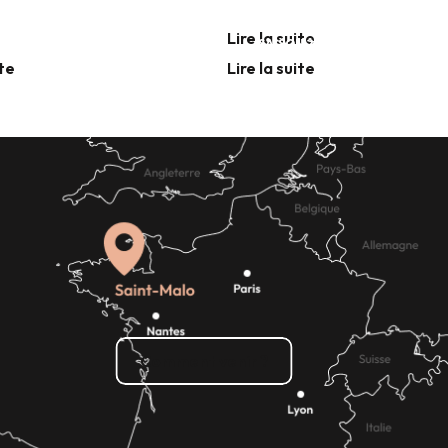
Hippodrome
mômes
DANS LE SILLAGE DES CORSAIRES
Lire la suite
SAISON 2026
ite
Lire la suite
Lire la suite
Comment venir ?