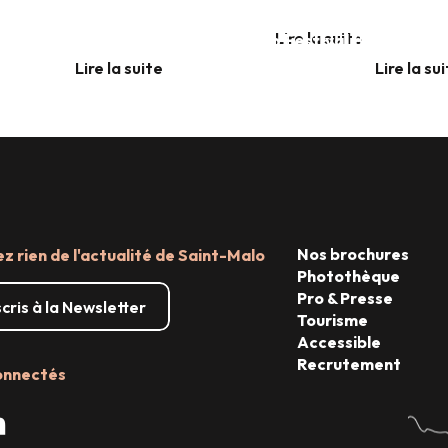
LES 7, 8 & 9 AOÛT 2026
Place aux 
À COMBOURG
Lire la suite
No Logo Festival BZH
Lire la suite
Lire la su
Lire la suite
Nos brochures
 rien de l'actualité de Saint-Malo
Photothèque
Pro & Presse
scris à la Newsletter
Tourisme
Accessible
Recrutement
onnectés