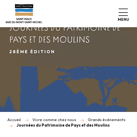
Aller
au
DU 26 AU 28 JUIN 2026
contenu
MENU
principal
JOURNÉES DU PATRIMOINE DE
PAYS ET DES MOULINS
28ÈME ÉDITION
Accueil
Vivre comme chez nous
Grands événements
Journées du Patrimoine de Pays et des Moulins