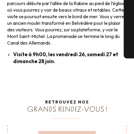
Sé
parcours débute par l’allée de la Rabine au pied de l’église
où vous pourrez y voir de beaux vitraux et retables. Cette
visite se poursuit ensuite vers le bord de mer. Vous y verrez
un ancien moulin transformé en Belvédère pour le plaisir
G
des visiteurs. Vous pourrez, sur sa plateforme, y voir le
Mont Saint-Michel. La promenade se termine le long du
Canal des Allemands.
Bi
Visite à 9h00, les vendredi 26, samedi 27 et
dimanche 28 juin.
RETROUVEZ NOS
GRANDS RENDEZ-VOUS !