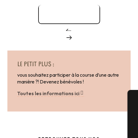
Site officiel
LE PETIT PLUS :
vous souhaitez participer à la course d’une autre
manière ?! Devenez bénévoles !
Toutes les informations ici
A
Sé