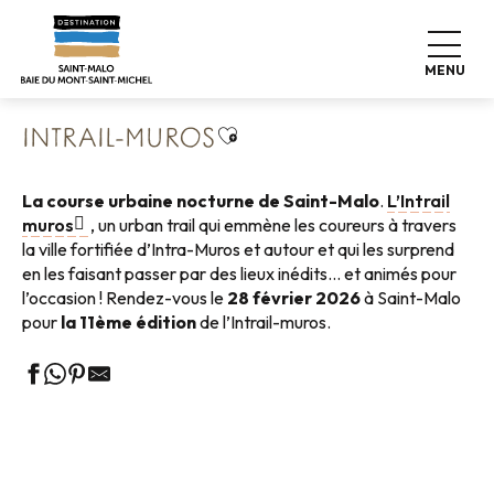
Aller
Accueil
Vivre comme chez nous
Grands événements
au
Intrail-Muros
contenu
MENU
principal
Ajouter aux favoris
INTRAIL-MUROS
La course urbaine nocturne de Saint-Malo
.
L’Intrail
muros
, un urban trail qui emmène les coureurs à travers
la ville fortifiée d’Intra-Muros et autour et qui les surprend
en les faisant passer par des lieux inédits… et animés pour
l’occasion ! Rendez-vous le
28 février 2026
à Saint-Malo
pour
la 11ème édition
de l’Intrail-muros.