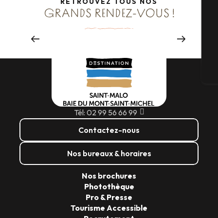
RETROUVEZ TOUS NOS
GRANDS RENDEZ-VOUS !
3 rivières cup
G
LES 5 & 6 SEPTEMBRE 2026
Lire la suite
Bi
Tél: 02 99 56 66 99
Contactez-nous
Nos bureaux & horaires
Nos brochures
Photothèque
Pro & Presse
Tourisme Accessible