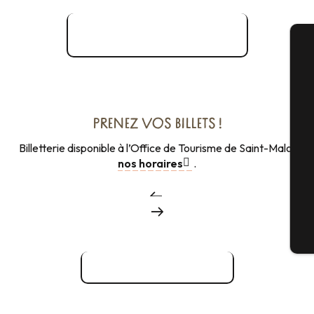
Programme 2026
A
PRENEZ VOS BILLETS !
Sé
Billetterie disponible à l’Office de Tourisme de Saint-Malo,
nos horaires
.
G
Bi
information billetterie