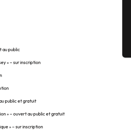
Sém
G
t au public
Bil
ey » – sur inscription
on
ption
u public et gratuit
n » – ouvert au public et gratuit
que » – sur inscription