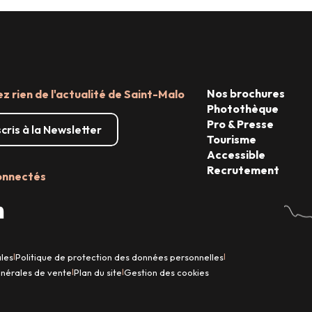
Nos brochures
 rien de l'actualité de Saint-Malo
Photothèque
Pro & Presse
scris à la Newsletter
Tourisme
Accessible
Recrutement
onnectés
ales
Politique de protection des données personnelles
|
|
énérales de vente
Plan du site
Gestion des cookies
|
|