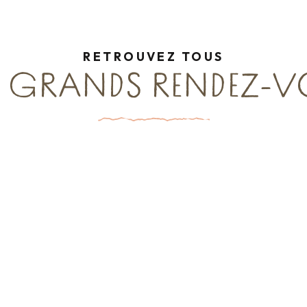
RETROUVEZ TOUS
 GRANDS RENDEZ-VO
DU 19 MAI AU 1ER NOVEMBRE 2026
L’art dérive
CANAL D'ILLE ET RANCE
Lire la suite