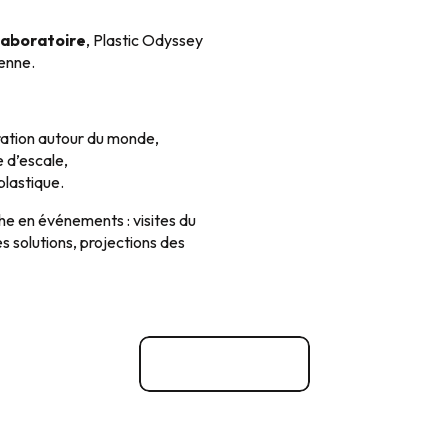
laboratoire
, Plastic Odyssey
enne.
ration autour du monde,
e d’escale,
plastique.
che en événements : visites du
es solutions, projections des
Site officiel