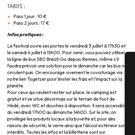
TARIFS :
Pass 1 jour : 10 €
Pass 2 jours : 17 €
Infos pratiques :
Le festival ouvre ses portes le vendredi 3 juillet à 17h30 et
le samedi 4 juillet à 15h00. Pour venir, vous pouvez utiliser
la ligne de bus 580 Breizh Go depuis Rennes, même s’il
faudra prévoir une solution pour le dimanche car les bus ne
A
circulent pas. On encourage vivement le covoiturage via
notre lien Togetzer pour limiter les frais et l’impact sur la
planète.
Pour ceux qui veulent rester sur place, le camping est
Sé
gratuit et se situe désormais sur le terrain de foot de
Hédé, avec WC et douches à disposition. Il sera accessible
du vendredi 17h00 au dimanche 14h00. Sur le site, on
privilégie les produits locaux à la buvette et, pour des
G
raisons de sécurité, le verre ainsi que l’alcool extérieur sont
interdits. Toutes les infos et la billetterie sont sur