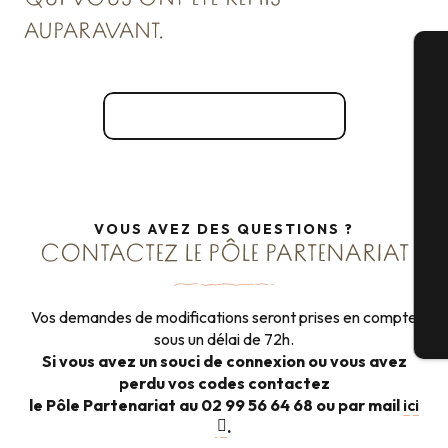
AUPARAVANT.
A
Se connecter au Studio ici
Sé
VOUS AVEZ DES QUESTIONS ?
CONTACTEZ LE PÔLE PARTENARIAT
G
Vos demandes de modifications seront prises en compte
Bi
sous un délai de 72h.
Si vous avez un souci de connexion ou vous avez
perdu vos codes contactez
le Pôle Partenariat au 02 99 56 64 68 ou par mail
ici
.