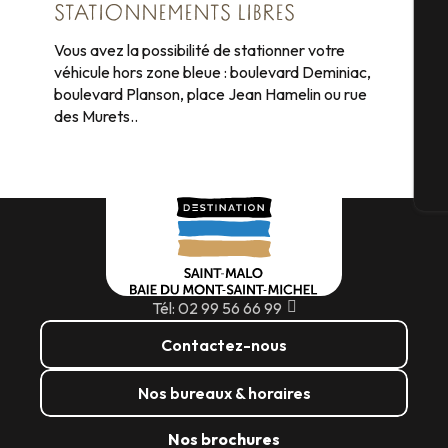
STATIONNEMENTS LIBRES
Sé
Vous avez la possibilité de stationner votre
véhicule hors zone bleue : boulevard Deminiac,
boulevard Planson, place Jean Hamelin ou rue
G
des Murets..
Bi
Tél: 02 99 56 66 99
Contactez-nous
Nos bureaux & horaires
Nos brochures