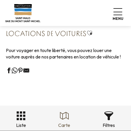
Aller
Accueil
Poser ses valises
Se déplacer
au
Locations de voitures
contenu
MENU
principal
Ajouter aux favo
LOCATIONS DE VOITURES
Pour voyager en toute liberté, vous pouvez louer une
voiture auprès de nos partenaires en location de véhicule !
Liste
Carte
Filtres