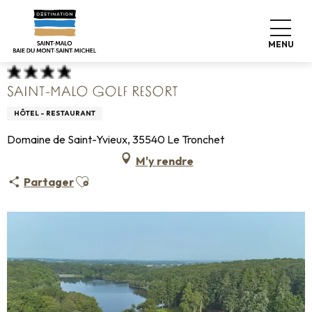
Aller
Accueil
Poser ses valises
Où dormir
Hôtels
au
Saint-Malo Golf Resort
contenu
MENU
principal
SAINT-MALO GOLF RESORT
HÔTEL - RESTAURANT
Domaine de Saint-Yvieux, 35540 Le Tronchet
M'y rendre
Ajouter aux favoris
Partager