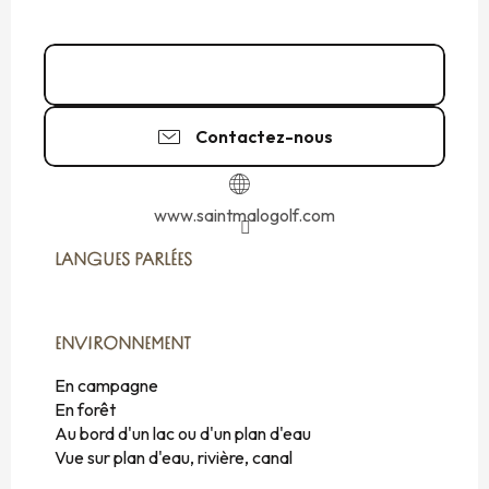
02 99 58 96
▒▒
Contactez-nous
www.saintmalogolf.com
LANGUES PARLÉES
LANGUES PARLÉES
ENVIRONNEMENT
ENVIRONNEMENT
En campagne
En forêt
Au bord d'un lac ou d'un plan d'eau
Vue sur plan d'eau, rivière, canal