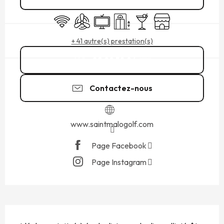
WiFi
Air conditionné
Télévision
Ascenseur
Bar / Buvette
Boutique
+ 41 autre(s) prestation(s)
02 99 58 96
▒▒
Contactez-nous
www.saintmalogolf.com
Page Facebook
Page Instagram
DESCRIPTION