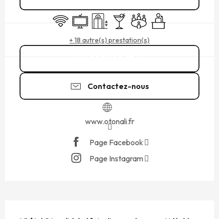
WiFi
Télévision
Ascenseur
Bar / Buvette
Salle de réunion
Séminaires
+ 18 autre(s) prestation(s)
02 99 40 47
▒▒
Contactez-nous
www.otonali.fr
Page Facebook
Page Instagram
DESCRIPTION