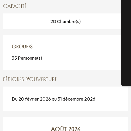
CAPACITÉ
A
20 Chambre(s)
Sé
GROUPES
GROUPES
G
35 Personne(s)
PÉRIODES D'OUVERTURE
Bi
Du 20 février 2026 au 31 décembre 2026
AOÛT 2026