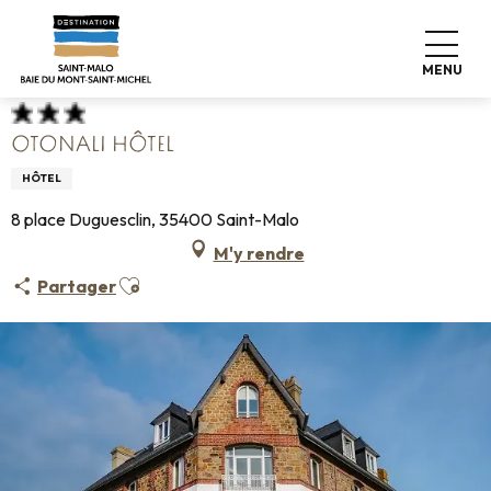
Aller
Accueil
Poser ses valises
Où dormir
Hôtels
au
Otonali Hôtel
contenu
MENU
principal
OTONALI HÔTEL
HÔTEL
8 place Duguesclin, 35400 Saint-Malo
M'y rendre
Ajouter aux favoris
Partager