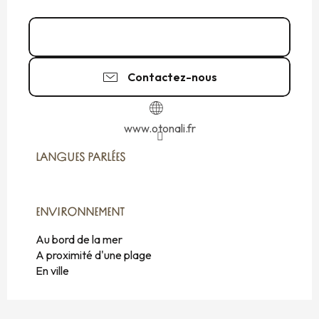
02 99 40 47
▒▒
Contactez-nous
www.otonali.fr
LANGUES PARLÉES
LANGUES PARLÉES
ENVIRONNEMENT
ENVIRONNEMENT
Au bord de la mer
A proximité d'une plage
En ville