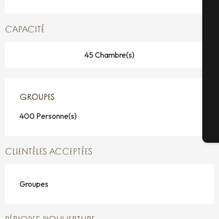
A
CAPACITÉ
Sé
45 Chambre(s)
G
GROUPES
GROUPES
400 Personne(s)
Bi
CLIENTÈLES ACCEPTÉES
Groupes