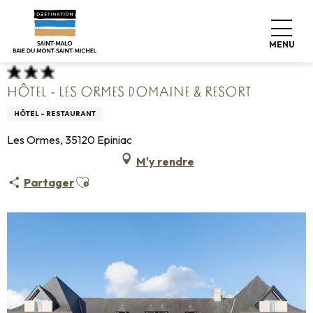
Aller
Accueil
Poser ses valises
Où dormir
Hôtels
au
Hôtel - Les Ormes Domaine & Resort
contenu
MENU
principal
HÔTEL - LES ORMES DOMAINE & RESORT
HÔTEL - RESTAURANT
Les Ormes, 35120 Epiniac
M'y rendre
Ajouter aux favoris
Partager