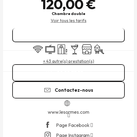
120,00 €
Chambre double
Voir tous les tarifs
Réserver
WiFi
Télévision
Ascenseur
Bar / Buvette
Boutique
Jeux pour enfants / 
+ 43 autre(s) prestation(s)
02 99 73 53
▒▒
Contactez-nous
www.lesormes.com
Page Facebook
Page Instagram