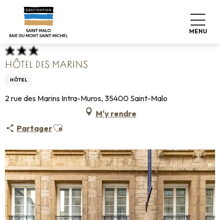
Aller
Accueil
Poser ses valises
Où dormir
Hôtels
au
Hôtel des Marins
contenu
MENU
principal
HÔTEL DES MARINS
HÔTEL
2 rue des Marins Intra-Muros, 35400 Saint-Malo
M'y rendre
Ajouter aux favoris
Partager