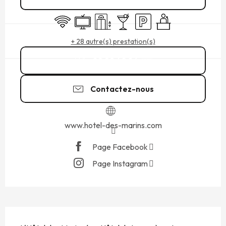
WiFi
Télévision
Ascenseur
Bar / Buvette
Parking
Séminaires
+ 28 autre(s) prestation(s)
02 99 40 86
▒▒
Contactez-nous
www.hotel-des-marins.com
Page Facebook
Page Instagram
DESCRIPTION