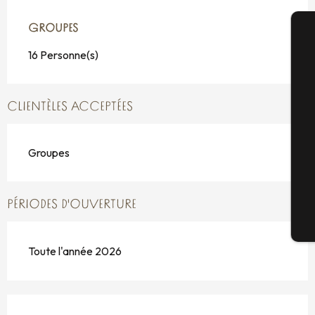
GROUPES
GROUPES
16 Personne(s)
A
CLIENTÈLES ACCEPTÉES
Sé
Groupes
G
PÉRIODES D'OUVERTURE
Bi
Toute l'année 2026