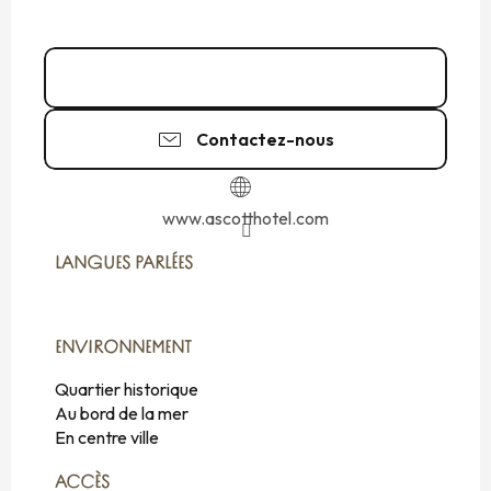
02 99 81 77
▒▒
Contactez-nous
www.ascotthotel.com
LANGUES PARLÉES
LANGUES PARLÉES
ENVIRONNEMENT
ENVIRONNEMENT
Quartier historique
Au bord de la mer
En centre ville
ACCÈS
ACCÈS