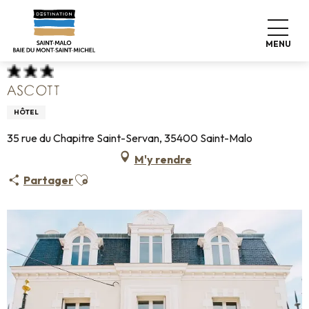
Aller
Accueil
Poser ses valises
Où dormir
Hôtels
au
Ascott
contenu
MENU
principal
ASCOTT
HÔTEL
35 rue du Chapitre Saint-Servan, 35400 Saint-Malo
M'y rendre
Ajouter aux favoris
Partager