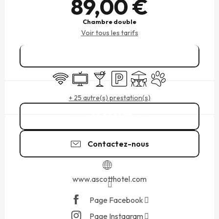
89,00 €
Chambre double
Voir tous les tarifs
Réserver
WiFi
Télévision
Bar / Buvette
Parking
Terrasse
Animaux acceptés
+ 25 autre(s) prestation(s)
02 99 81 77
▒▒
Contactez-nous
www.ascotthotel.com
Page Facebook
Page Instagram