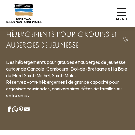
Aller
Accueil
Poser ses valises
Où dormir
au
Hébergements pour groupes et auberges de jeunesse
contenu
MENU
principal
HÉBERGEMENTS POUR GROUPES ET
Ajou
AUBERGES DE JEUNESSE
Des hébergements pour groupes et auberges de jeunesse
autour de Cancale, Combourg, Dol-de-Bretagne et la Baie
du Mont Saint-Michel, Saint-Malo.
Réservez votre hébergement de grande capacité pour
organiser cousinades, anniversaires, fêtes de familles ou
entre amis.