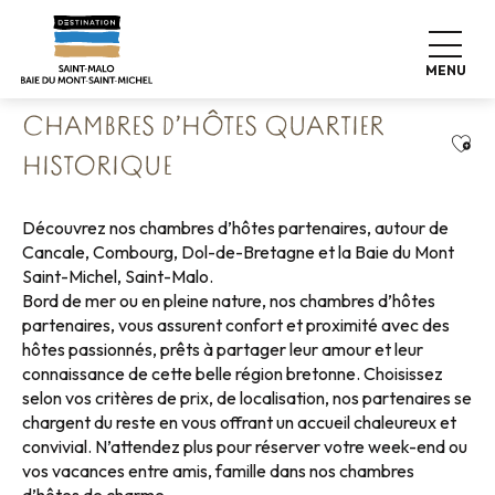
Aller
Accueil
Poser ses valises
Où dormir
au
Chambres d’hôtes
Chambres d’hôtes quartier historique
contenu
MENU
principal
CHAMBRES D’HÔTES QUARTIER
Ajou
HISTORIQUE
Découvrez nos chambres d’hôtes partenaires, autour de
Cancale, Combourg, Dol-de-Bretagne et la Baie du Mont
Saint-Michel, Saint-Malo.
Bord de mer ou en pleine nature, nos chambres d’hôtes
partenaires, vous assurent confort et proximité avec des
hôtes passionnés, prêts à partager leur amour et leur
connaissance de cette belle région bretonne. Choisissez
selon vos critères de prix, de localisation, nos partenaires se
chargent du reste en vous offrant un accueil chaleureux et
convivial. N’attendez plus pour réserver votre week-end ou
vos vacances entre amis, famille dans nos chambres