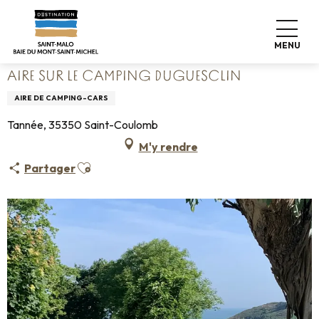
Aller
Accueil
Poser ses valises
Où dormir
Campings
au
Aire sur le camping Duguesclin
contenu
MENU
principal
AIRE SUR LE CAMPING DUGUESCLIN
AIRE DE CAMPING-CARS
Tannée, 35350 Saint-Coulomb
M'y rendre
Ajouter aux favoris
Partager