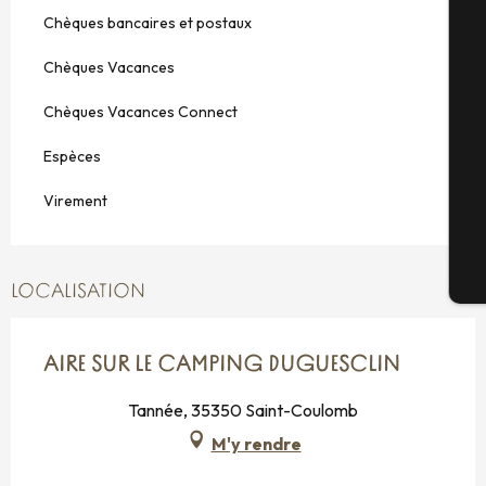
A
Chèques bancaires et postaux
Chèques Vacances
Sé
Chèques Vacances Connect
Espèces
G
Virement
Bi
LOCALISATION
AIRE SUR LE CAMPING DUGUESCLIN
Tannée, 35350 Saint-Coulomb
M'y rendre