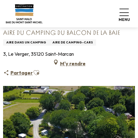
Aller
Accueil
Poser ses valises
Où dormir
Campings
au
Aire du camping du Balcon de la Baie
contenu
MENU
principal
AIRE DU CAMPING DU BALCON DE LA BAIE
AIRE DANS UN CAMPING
AIRE DE CAMPING-CARS
3, Le Verger, 35120 Saint-Marcan
M'y rendre
Ajouter aux favoris
Partager