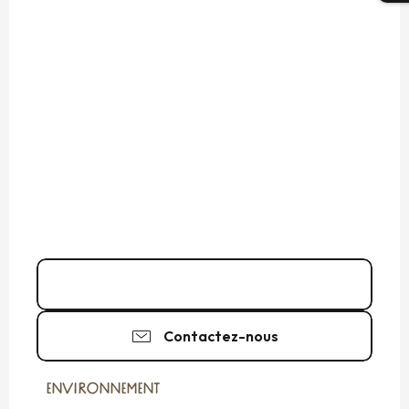
02 99 80 22
▒▒
Contactez-nous
ENVIRONNEMENT
ENVIRONNEMENT