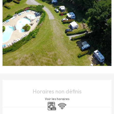
OUVERTURE ET COORDONNÉES
Horaires non définis
Voir les horaires
Lave linge
WiFi