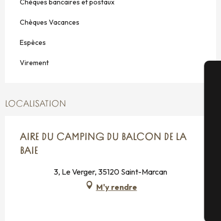
Chèques bancaires et postaux
Chèques Vacances
Espèces
Virement
A
LOCALISATION
Sé
AIRE DU CAMPING DU BALCON DE LA
BAIE
3, Le Verger, 35120 Saint-Marcan
G
M'y rendre
Bi