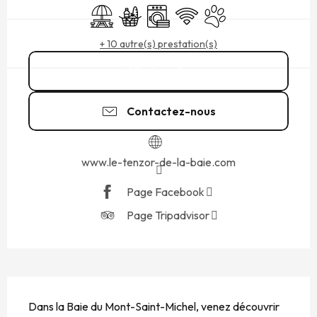
Aire de pique nique
Commerce alimentaire
Lave linge
WiFi
Animaux acceptés
+ 10 autre(s) prestation(s)
Appeler
Contactez-nous
www.le-tenzor-de-la-baie.com
Page Facebook
Page Tripadvisor
DESCRIPTION
Dans la Baie du Mont-Saint-Michel, venez découvrir 