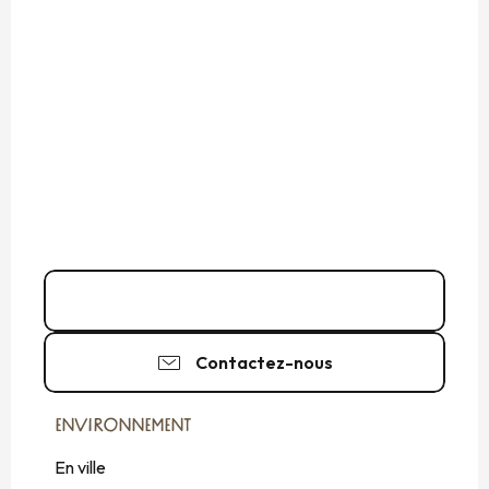
02 99 48 00
▒▒
Contactez-nous
ENVIRONNEMENT
ENVIRONNEMENT
En ville