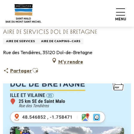
Aller
Accueil
Poser ses valises
Où dormir
Campings
au
Aire de services Dol de Bretagne
contenu
MENU
principal
AIRE DE SERVICES DOL DE BRETAGNE
AIRE DE SERVICES
AIRE DE CAMPING-CARS
Rue des Tendières, 35120 Dol-de-Bretagne
M'y rendre
Ajouter aux favoris
Partager