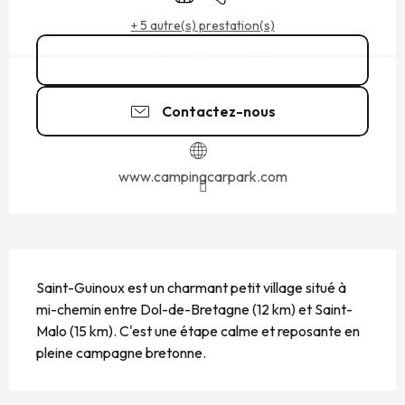
+ 5 autre(s) prestation(s)
01 83 64 69
▒▒
Contactez-nous
www.campingcarpark.com
DESCRIPTION
Saint-Guinoux est un charmant petit village situé à 
mi-chemin entre Dol-de-Bretagne (12 km) et Saint-
Malo (15 km). C'est une étape calme et reposante en 
pleine campagne bretonne.