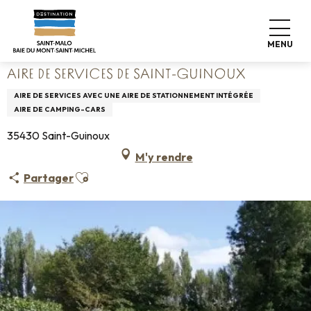
Aller
Accueil
Poser ses valises
Où dormir
Campings
au
Aire de services de Saint-Guinoux
contenu
MENU
principal
AIRE DE SERVICES DE SAINT-GUINOUX
AIRE DE SERVICES AVEC UNE AIRE DE STATIONNEMENT INTÉGRÉE
AIRE DE CAMPING-CARS
35430 Saint-Guinoux
M'y rendre
Ajouter aux favoris
Partager