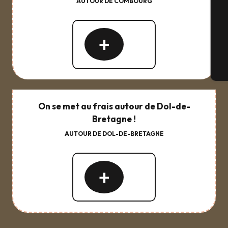
AUTOUR DE COMBOURG
G
Lire
la
suite
Bi
On se met au frais autour de Dol-de-
Bretagne !
AUTOUR DE DOL-DE-BRETAGNE
Lire
la
suite