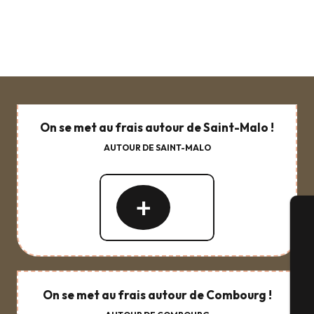
On se met au frais autour de Saint-Malo !
AUTOUR DE SAINT-MALO
Lire
la
suite
A
On se met au frais autour de Combourg !
Sé