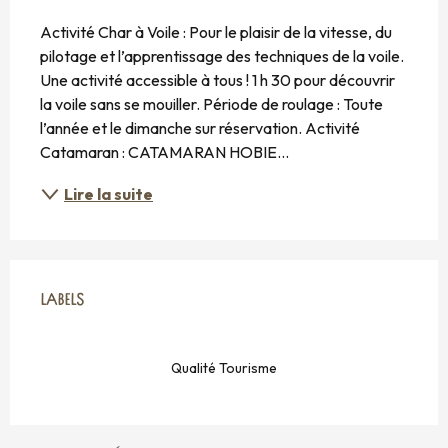
DESCRIPTION
Activité Char à Voile : Pour le plaisir de la vitesse, du 
pilotage et l’apprentissage des techniques de la voile. 
Une activité accessible à tous ! 1 h 30 pour découvrir 
la voile sans se mouiller. Période de roulage : Toute 
l’année et le dimanche sur réservation. Activité 
Catamaran : CATAMARAN HOBIE...
Lire la suite
OFFRES DE PRESTATIONS
LABELS
LABELS
Qualité Tourisme