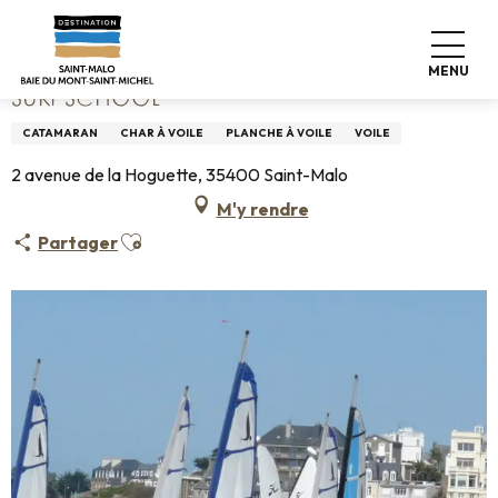
Aller
Accueil
Surf School
au
contenu
MENU
principal
SURF SCHOOL
CATAMARAN
CHAR À VOILE
PLANCHE À VOILE
VOILE
2 avenue de la Hoguette, 35400 Saint-Malo
M'y rendre
Ajouter aux favoris
Partager