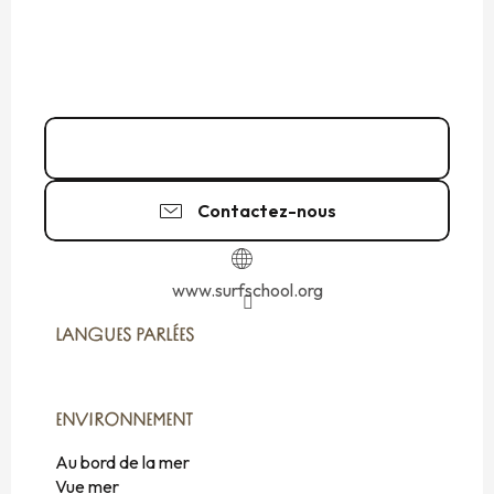
02 99 40 07
▒▒
Contactez-nous
www.surfschool.org
LANGUES PARLÉES
LANGUES PARLÉES
ENVIRONNEMENT
ENVIRONNEMENT
Au bord de la mer
Vue mer